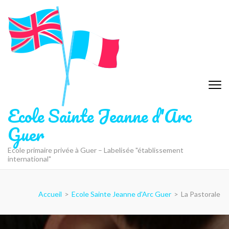
Ecole Sainte Jeanne d'Arc
Guer
Ecole primaire privée à Guer – Labelisée "établissement
international"
Accueil
>
Ecole Sainte Jeanne d'Arc Guer
>
La Pastorale